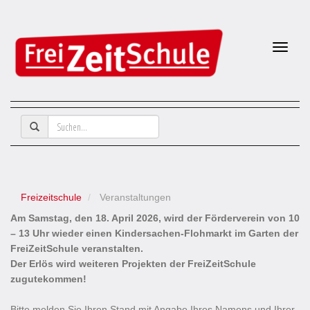
Naviga
Freizeitschule
Veranstaltungen
Am Samstag, den 18. April 2026, wird der Förderverein von 10
– 13 Uhr wieder einen Kindersachen-Flohmarkt im Garten der
FreiZeitSchule veranstalten.
Der Erlös wird weiteren Projekten der FreiZeitSchule
zugutekommen!
Bitte melden Sie Ihren Stand mit Angabe Ihres Namens und Ihrer