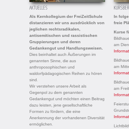
AKTUELLES
KURSBER
Als Kernkollegium der FreiZeitSchule
In folg
distanzieren wir uns ausdrücklich von
freie Pl
jeglichen rechtsradikalen,
Kurse f
antisemitischen und rassistischen
Bildhaue
Gruppierungen und deren
am Dien
Gedankengut und Handlungsweisen.
Informa
Dies beinhaltet auch Äußerungen im
Bildhaue
genannten Sinne, die aus
am Mitt
anthroposophischen und
Informa
waldorfpädagogischen Reihen zu hören
sind.
Bildhaue
Wir verstehen unsere Arbeit als
am Frei
Gegenpol zu dem genannten
Informa
Gedankengut und möchten einen Beitrag
Feierst
dazu leisten, jene gesellschaftliche
Grundst
Formen zu fördern, die eine
Informa
Anerkennung der vorhandenen Diversität
ermöglichen.
Lichtbil