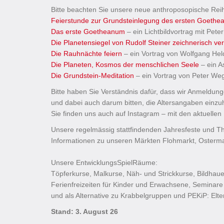
Bitte beachten Sie unsere neue anthroposopische Rei
Feierstunde zur Grundsteinlegung des ersten Goeth
Das erste Goetheanum
– ein Lichtbildvortrag mit Pete
Die Planetensiegel von Rudolf Steiner zeichnerisch ver
Die Rauhnächte feiern
– ein Vortrag von Wolfgang Hel
Die Planeten, Kosmos der menschlichen Seele
– ein A
Die Grundstein-Meditation
– ein Vortrag von Peter Weg
Bitte haben Sie Verständnis dafür, dass wir Anmeldu
und dabei auch darum bitten, die Altersangaben einzuh
Sie finden uns auch auf Instagram – mit den aktuellen
Unsere regelmässig stattfindenden Jahresfeste und T
Informationen zu unseren Märkten Flohmarkt, Osterma
Unsere EntwicklungsSpielRäume:
Töpferkurse, Malkurse, Näh- und Strickkurse, Bildhaue
Ferienfreizeiten für Kinder und Erwachsene, Seminare
und als Alternative zu Krabbelgruppen und PEKiP: Elt
Stand: 3. August 26