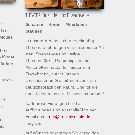
THEATER für Kinder und Erwachsene
ir
Schauen – Hören – Miterleben –
 soll
Staunen
viduell
In unserem Haus finden regelmäßig
Theateraufführungen verschiedenster Art
chen
statt. Spannende und lustige
e Kinder
Theaterstücke, Puppenspiele und
fördern.
Marionettentheater für Kinder und
Erwachsene, aufgeführt von
*innen
verschiedenen Gastbühnen aus dem
deutschsprachigen Raum. Und für die
ganz Kleinen: unsere Mittwochsmärchen!
und
Kartenreservierungen für die
es
Aufführungen sind ausschließlich per
Email unter
info
@freizeitschule.de
en.
möglich.
ik
Auf Wunsch bekommen Sie gerne den