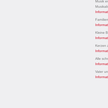
Musik e
Musikal
Informa
Familien
Informa
Kleine 
Informa
Kerzen 
Informa
Alle sc
Informa
Vater u
Informa