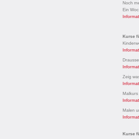
Noch me
Ein Woc
Informa
Kurse f
Kinderwe
Informa
Drausse
Informa
Zeig was
Informa
Malkurs 
Informa
Malen un
Informa
Kurse f