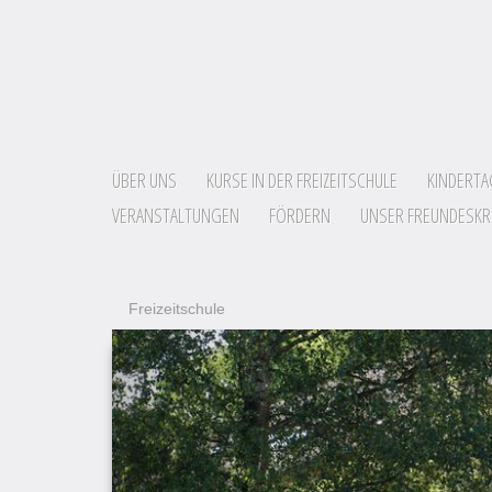
ÜBER UNS
KURSE IN DER FREIZEITSCHULE
KINDERTA
VERANSTALTUNGEN
FÖRDERN
UNSER FREUNDESKR
Freizeitschule