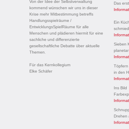
Von der Idee der Selbstverwaltung
Das ers
kommend wünschen wir uns in dieser
Informa
Krise mehr Mitbestimmung betreffs
Handlungsspielräume /
Ein Küc
EntwicklungsSpielRäume für alle
schmied
Menschen und plädieren hiermit für eine
Informa
sachliche und differenzierte
Sieben K
gesellschaftliche Debatte über aktuelle
planetar
Themen.
Informa
Für das Kernkollegium
Töpfern
Elke Schäfer
in den H
Informa
Ins Bild
Farbexp
Informa
Schnup
Drehen 
Informa