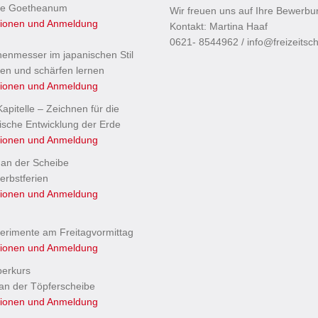
te Goetheanum
Wir freuen uns auf Ihre Bewerb
tionen und Anmeldung
Kontakt: Martina Haaf
0621- 8544962 / info@freizeitsc
henmesser im japanischen Stil
en und schärfen lernen
tionen und Anmeldung
apitelle – Zeichnen für die
ische Entwicklung der Erde
tionen und Anmeldung
 an der Scheibe
erbstferien
tionen und Anmeldung
erimente am Freitagvormittag
tionen und Anmeldung
perkurs
an der Töpferscheibe
tionen und Anmeldung