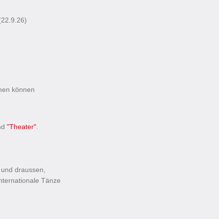
(22.9.26)
hmen können
nd
"Theater"
.
tt und draussen,
internationale Tänze