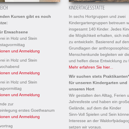
EICH
KINDERTAGESSTÄTTE
enden Kursen gibt es noch
In sechs Hortgruppen und zwei
ätze:
Kindergartengruppen betreuen w
insgesamt 140 Kinder. Jedes Kind
ür Erwachsene
die Möglichkeit erhalten, sich indi
rei in Holz und Stein
zu entwickeln. Basierend auf den
stagvormittag
Grundlagen der anthroposophis
tionen und Anmeldung
Menschenkunde begleiten wir di
rei in Holz und Stein
und helfen diese Entwicklung zu 
wochabend
Mehr erfahren Sie hier...
tionen und Anmeldung
Wir suchen stets Praktikanten
rei in Holz und Stein
für unseren Kindergarten und
tagvormittag
unseren Hort
tionen und Anmeldung
Wir gestalten den Alltag, Ferien 
Jahresfeste und haben ein groß
unde zur
Gelände, auf dem die Kinder
einlegung erstes Goetheanum
Sinn-Voll Spielen und Sein könn
tionen und Anmeldung
Interesse an der Waldorfpädagog
dvortrag
setzen wir voraus.