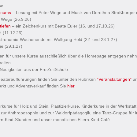
he:
eanums
– Lesung mit Peter Wege und Musik von Dorothea Straßburger 
r Wege (26.9.26)
tiefen
– ein Zeichenkurs mit Beate Euler (16. und 17.10.26)
d (11.12.26)
stronomie-Wochenende mit Wolfgang Held (22. und 23.1.27)
e (29.1.27)
ngen für unsere Kurse ausschließlich über die Homepage entgegen ne
alten.
 Neuigkeiten aus der FreiZeitSchule.
heateraufführungen finden Sie unter den Rubriken
"Veranstaltungen"
u
rkt und Adventsverkauf finden Sie
hier
.
rkurse für Holz und Stein, Plastizierkurse, Kinderkurse in der Werksta
 zur Anthroposophie und zur Waldorfpädagogik, eine Tanz-Gruppe für 
ern-Kind-Stunden und unser monatliches Eltern-Kind-Café.