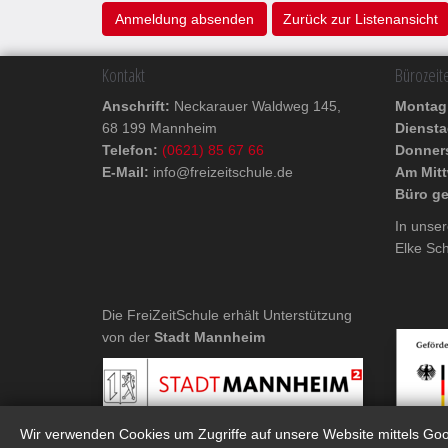
Zurück zur Listenansicht
Kontakt
Bürozeit
Anschrift:
Neckarauer Waldweg 145,
Monta
68 199 Mannheim
Dienst
Telefon:
(0621) 85 67 66
Donner
E-Mail:
info@freizeitschule.de
Am Mitt
Büro g
In unser
Elke Sch
Die FreiZeitSchule erhält Unterstützung
von der
Stadt Mannheim
Wir verwenden Cookies um Zugriffe auf unsere Website mittels Goog