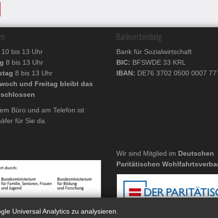
en
Bankverbindung
g
10 bis 13 Uhr
Bank für Sozialwirtschaft
ag
8 bis 13 Uhr
BIC:
BFSWDE 33 KRL
stag
8 bis 13 Uhr
IBAN:
DE76 3702 0500 0007 77
woch und Freitag bleibt das
eschlossen
em Büro und am Telefon ist
äfer für Sie da.
Wir sind Mitglied im
Deutschen
Paritätischen Wohlfahrtsverb
le Universal Analytics zu analysieren.