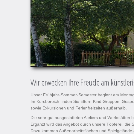
Wir erwecken Ihre Freude am künstler
Unser Frühjahr-Sommer-Semester beginnt am Montag,
Im Kursbereich finden Sie Eltern-Kind Gruppen, Ge
sowie Exkursionen und Ferienfreizeiten außerhalb.
Die sehr gut ausgestatteten Ateliers und Werkstätten 
Ergänzt wird das Angebot durch unsere Töpferei, di
Dazu kommen Außenarbeitsflächen und Spielgelände a